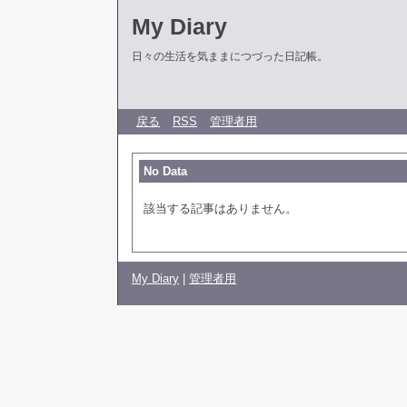
My Diary
日々の生活を気ままにつづった日記帳。
戻る
RSS
管理者用
No Data
該当する記事はありません。
My Diary
|
管理者用