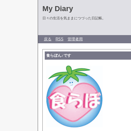
My Diary
日々の生活を気ままにつづった日記帳。
戻る
RSS
管理者用
食らぼん♪です