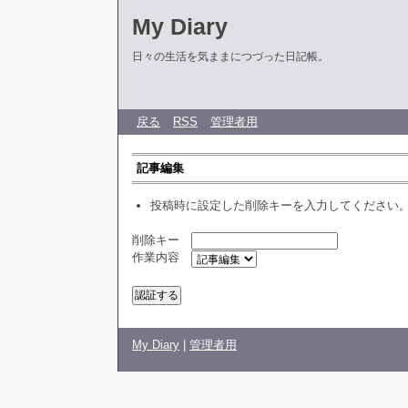
My Diary
日々の生活を気ままにつづった日記帳。
戻る
RSS
管理者用
記事編集
投稿時に設定した削除キーを入力してください
削除キー
作業内容
My Diary
|
管理者用