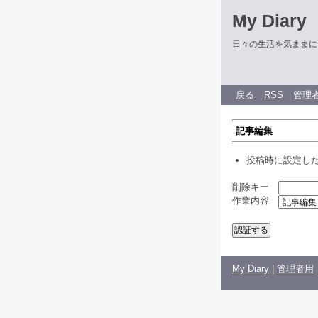
My Diary
日々の生活を気ままに
戻る
RSS
管理
記事編集
投稿時に設定し
削除キー
作業内容
My Diary
|
管理者用