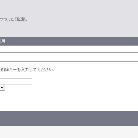
つづった日記帳。
者用
た削除キーを入力してください。