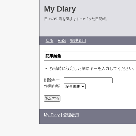
My Diary
日々の生活を気ままにつづった日記帳。
戻る
RSS
管理者用
記事編集
投稿時に設定した削除キーを入力してください
削除キー
作業内容
My Diary
|
管理者用