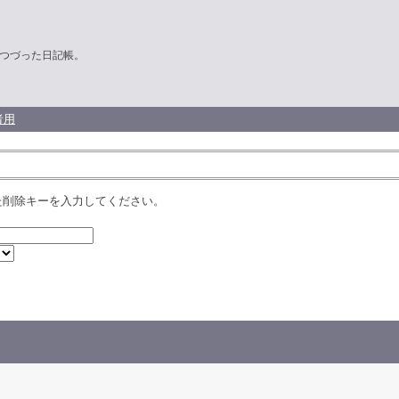
つづった日記帳。
者用
た削除キーを入力してください。