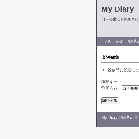
My Diary
日々の生活を気ままに
戻る
RSS
管理
記事編集
投稿時に設定し
削除キー
作業内容
My Diary
|
管理者用