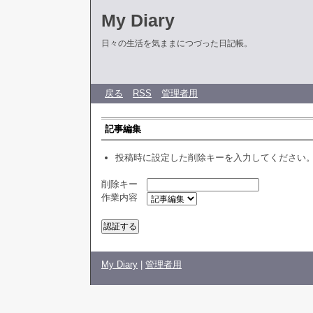
My Diary
日々の生活を気ままにつづった日記帳。
戻る
RSS
管理者用
記事編集
投稿時に設定した削除キーを入力してください
削除キー
作業内容
My Diary
|
管理者用