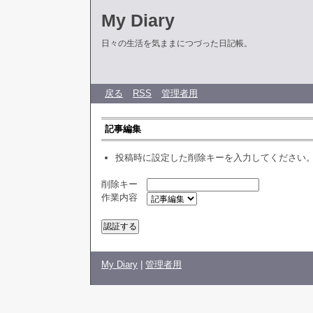
My Diary
日々の生活を気ままにつづった日記帳。
戻る
RSS
管理者用
記事編集
投稿時に設定した削除キーを入力してください
削除キー
作業内容
My Diary
|
管理者用