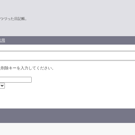
つづった日記帳。
者用
た削除キーを入力してください。