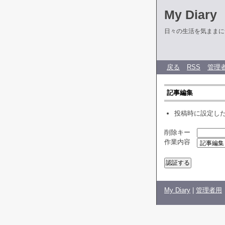
My Diary
日々の生活を気ままに
戻る
RSS
管理
記事編集
投稿時に設定し
削除キー
作業内容
My Diary
|
管理者用