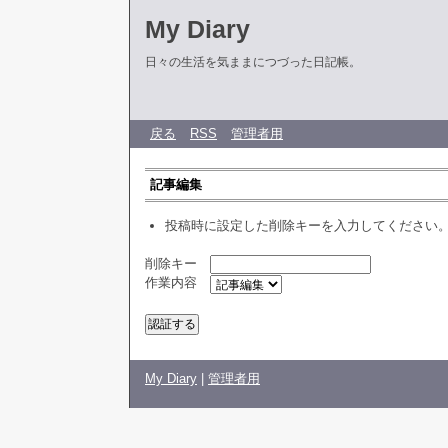
My Diary
日々の生活を気ままにつづった日記帳。
戻る
RSS
管理者用
記事編集
投稿時に設定した削除キーを入力してください
削除キー
作業内容
My Diary
|
管理者用