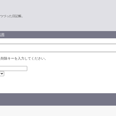
つづった日記帳。
者用
た削除キーを入力してください。