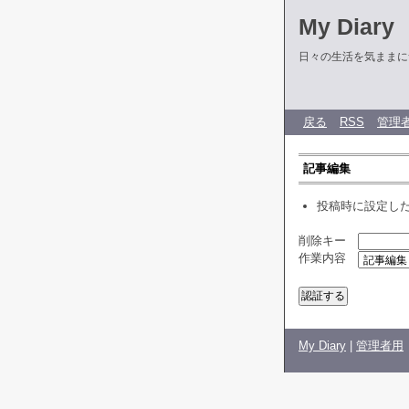
My Diary
日々の生活を気ままに
戻る
RSS
管理
記事編集
投稿時に設定し
削除キー
作業内容
My Diary
|
管理者用