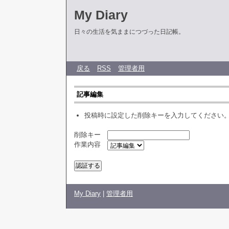
My Diary
日々の生活を気ままにつづった日記帳。
戻る
RSS
管理者用
記事編集
投稿時に設定した削除キーを入力してください
削除キー
作業内容
My Diary
|
管理者用