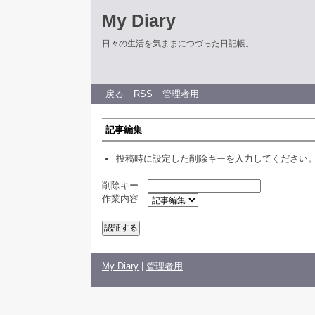
My Diary
日々の生活を気ままにつづった日記帳。
戻る
RSS
管理者用
記事編集
投稿時に設定した削除キーを入力してください
削除キー
作業内容
My Diary
|
管理者用