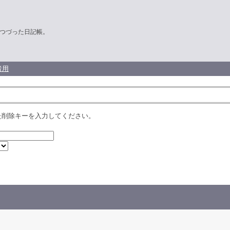
つづった日記帳。
者用
た削除キーを入力してください。