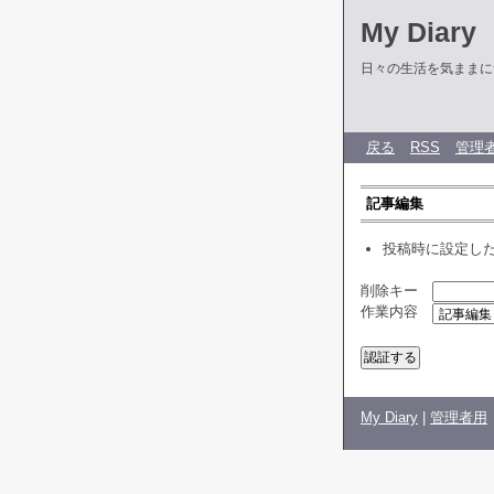
My Diary
日々の生活を気ままに
戻る
RSS
管理
記事編集
投稿時に設定し
削除キー
作業内容
My Diary
|
管理者用