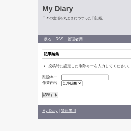
My Diary
日々の生活を気ままにつづった日記帳。
戻る
RSS
管理者用
記事編集
投稿時に設定した削除キーを入力してください
削除キー
作業内容
My Diary
|
管理者用